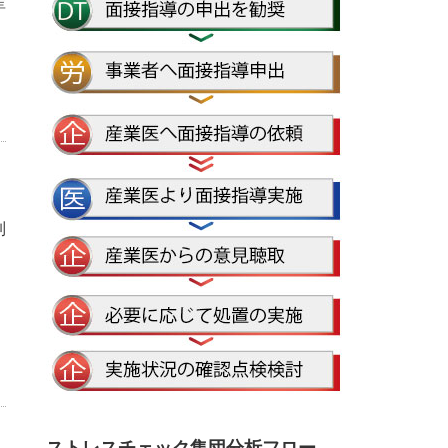
産
制
、