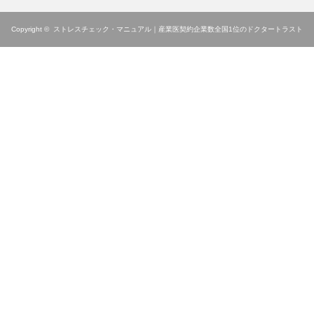
Copyright ©
ストレスチェック・マニュアル｜産業医契約企業数全国1位のドクタートラスト