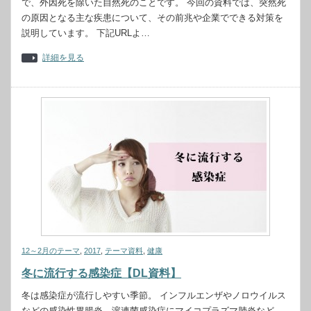
で、外因死を除いた自然死のことです。 今回の資料では、突然死
の原因となる主な疾患について、その前兆や企業でできる対策を
説明しています。 下記URLよ…
詳細を見る
12～2月のテーマ
,
2017
,
テーマ資料
,
健康
冬に流行する感染症【DL資料】
冬は感染症が流行しやすい季節。 インフルエンザやノロウイルス
などの感染性胃腸炎、溶連菌感染症にマイコプラズマ肺炎など