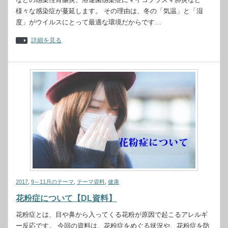
様々な感染症が蔓延します。 その理由は、冬の「気温」と「湿
度」がウイルスにとって最適な環境だからです…
詳細を見る
2017
,
9～11月のテーマ
,
テーマ資料
,
健康
花粉症について【DL資料】
花粉症とは、目や鼻から入ってくる花粉が原因で起こるアレルギ
ー反応です。 今回の資料は、花粉症をめぐる状況や、花粉症を防