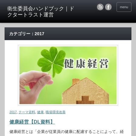
menu
カテゴリー：2017
2017
,
テーマ資料
,
健康
,
職場環境改善
健康経営【DL資料】
健康経営とは「企業が従業員の健康に配慮することによって、経