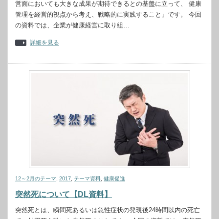
営面においても大きな成果が期待できるとの基盤に立って、 健康
管理を経営的視点から考え、戦略的に実践すること」です。 今回
の資料では、企業が健康経営に取り組…
詳細を見る
12～2月のテーマ
,
2017
,
テーマ資料
,
健康促進
突然死について【DL資料】
突然死とは、瞬間死あるいは急性症状の発現後24時間以内の死亡