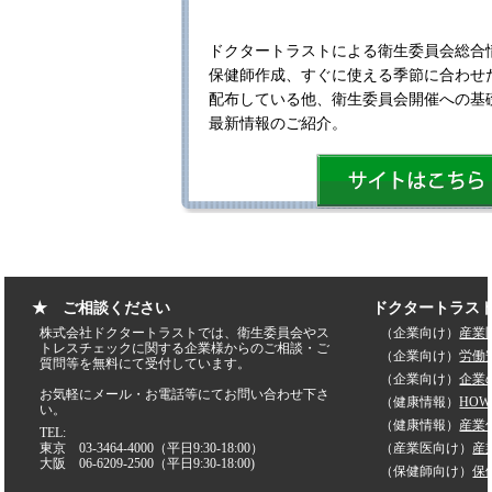
ドクタートラストによる衛生委員会総合
保健師作成、すぐに使える季節に合わせ
配布している他、衛生委員会開催への基
最新情報のご紹介。
★ ご相談ください
ドクタートラス
株式会社ドクタートラストでは、衛生委員会やス
（企業向け）
産業
トレスチェックに関する企業様からのご相談・ご
（企業向け）
労働
質問等を無料にて受付しています。
（企業向け）
企業
お気軽にメール・お電話等にてお問い合わせ下さ
（健康情報）
HO
い。
（健康情報）
産業
TEL:
東京 03-3464-4000（平日9:30-18:00）
（産業医向け）
産
大阪 06-6209-2500（平日9:30-18:00)
（保健師向け）
保